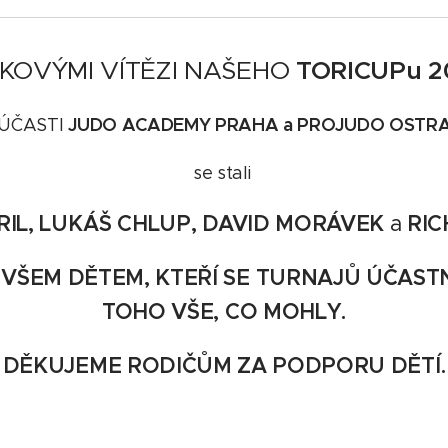
TORICUPu 2
KOVÝMI VÍTĚZI NAŠEHO
JUDO ACADEMY PRAHA a PROJUDO OSTR
 ÚČASTI
se stali
RIL, LUKÁŠ CHLUP, DAVID MORÁVEK
a
RIC
VŠEM DĚTEM, KTEŘÍ SE TURNAJŮ ÚČASTN
TOHO VŠE, CO MOHLY.
DĚKUJEME RODIČŮM ZA PODPORU DĚTÍ.