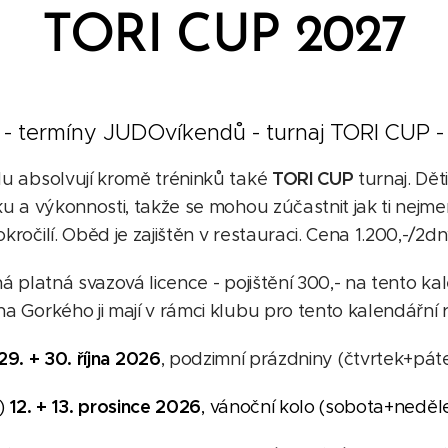
TORI CUP 2027
- termíny JUDOvíkendů - turnaj TORI CUP -
TORI CUP
u absolvují kromě tréninků také
turnaj. Dět
u a výkonnosti, takže se mohou zúčastnit jak ti nejmen
kročilí. Oběd je zajištěn v restauraci. Cena 1.200,-/2d
á platná svazová licence - pojištění 300,- na tento ka
na Gorkého ji mají v rámci klubu pro tento kalendářní r
29. + 30. října 2026
, podzimní prázdniny (čtvrtek+pát
12. + 13. prosince 2026
)
, vánoční kolo (sobota+neděl