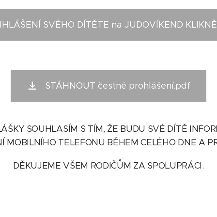
IHLÁŠENÍ SVÉHO DÍTĚTE na JUDOVÍKEND KLIKNĚ
STÁHNOUT čestné prohlášení.pdf
ÁŠKY SOUHLASÍM S TÍM, ŽE BUDU SVÉ DÍTĚ INF
Í MOBILNÍHO TELEFONU BĚHEM CELÉHO DNE A 
DĚKUJEME VŠEM RODIČŮM ZA SPOLUPRÁCI.