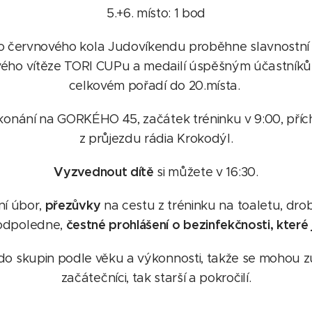
5.+6. místo: 1 bod
o červnového kola Judovíkendu proběhne slavnostní 
ého vítěze TORI CUPu a medailí úspěšným účastníkům,
celkovém pořadí do 20.místa.
konání na GORKÉHO 45, začátek tréninku v 9:00, přích
z průjezdu rádia Krokodýl.
Vyzvednout
dítě
si můžete v 16:30.
přezůvky
bní úbor,
na cestu z tréninku na toaletu, dr
čestné prohlášení o bezinfekčnosti, které j
odpoledne,
 do skupin podle věku a výkonnosti, takže se mohou zú
začátečníci, tak starší a pokročilí.