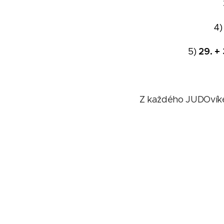
4
29. +
5)
Z každého JUDOvíke