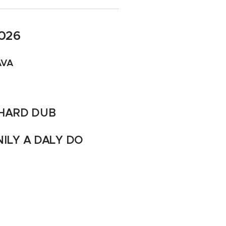
026
AVA
HARD DUB
ILY A DALY DO