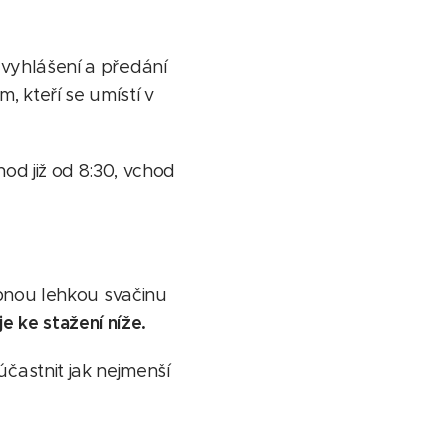
vyhlášení a předání
 kteří se umístí v
od již od 8:30, vchod
obnou lehkou svačinu
e ke stažení níže.
častnit jak nejmenší