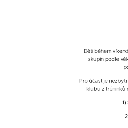
Děti během víkend
skupin podle věk
po
Pro účast je nezbytn
klubu z tréninků 
1)
2