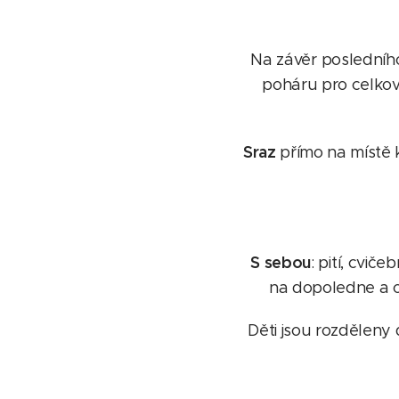
Na závěr posledníh
poháru pro celkov
Sraz
přímo na místě 
S sebou
: pití, cviče
na dopoledne a 
Děti jsou rozděleny