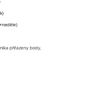
)
ek)
a+neděle)
íka přiřazeny body,