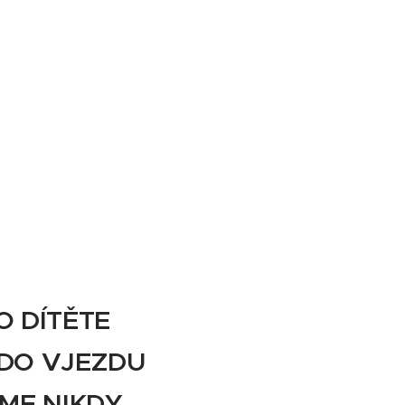
O DÍTĚTE
 DO VJEZDU
ME NIKDY