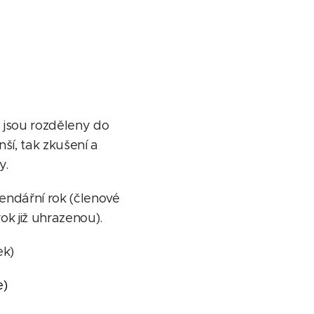
i jsou rozděleny do
ší, tak zkušení a
ny.
lendářní rok (členové
ok již uhrazenou).
ek)
e)