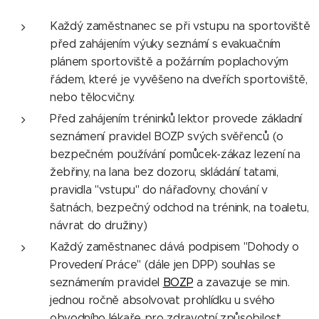
Každý zaměstnanec se při vstupu na sportoviště
před zahájením výuky seznámí s evakuačním
plánem sportoviště a požárním poplachovým
řádem, které je vyvěšeno na dveřích sportoviště,
nebo tělocvičny.
Před zahájením tréninků lektor provede základní
seznámení pravidel BOZP svých svěřenců (o
bezpečném používání pomůcek-zákaz lezení na
žebřiny, na lana bez dozoru, skládání tatami,
pravidla "vstupu" do nářaďovny, chování v
šatnách, bezpečný odchod na trénink, na toaletu,
návrat do družiny)
Každý zaměstnanec dává podpisem "Dohody o
Provedení Práce" (dále jen DPP) souhlas se
seznámením pravidel
BOZP
a zavazuje se min.
jednou ročně absolvovat prohlídku u svého
obvodního lékaře pro zdravotní způsobilost.