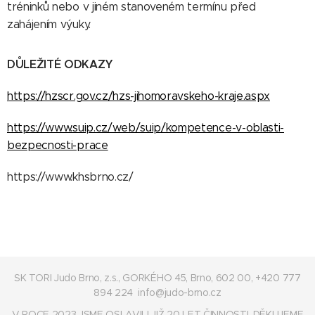
tréninků nebo v jiném stanoveném termínu před
zahájením výuky.
DŮLEŽITÉ ODKAZY
https://hzscr.gov.cz/hzs-jihomoravskeho-kraje.aspx
https://www.suip.cz/web/suip/kompetence-v-oblasti-
bezpecnosti-prace
https://www.khsbrno.cz/
SK TORI Judo Brno, z.s., GORKÉHO 45, Brno, 602 00, +420 777
894 224 info@judo-brno.cz
V ROCE 2023 JSME OSLAVILI JIŽ 20 LET ČINNOSTI. DĚKUJEME